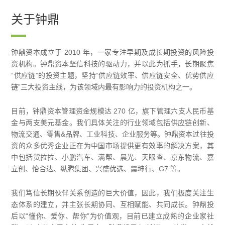
关于钟鼎
钟鼎资本成立于 2010 年，一家专注早期及成长期投资的风险投
资机构。钟鼎资本坚信科技的驱动力，并以此为抓手，长期聚焦
“供应链”的投资主题，坚持“供应链效率、供应链安全、优势供应
链”三大投资主线，为该领域内最有影响力的投资机构之一。
目前，钟鼎资本管理资金规模达 270 亿，旗下管理六支人民币基
金与两支美元基金。我们具体关注的行业领域包括供应链创新、
物流交通、零售&品牌、工业科技、企业服务等。钟鼎资本过往投
资的众多优秀企业正在为中国市场提供更有效率的解决方案，其
中包括货拉拉、小鹏汽车、满帮、晨光、天眼查、京东物流、嘉
立创、怡合达、纵腾集团、兴盛优选、震坤行、G7 等。
我们笃信长期伙伴关系创造的巨大价值，因此，我们极度关注生
态体系的建立，并主张长期协同、互相赋能、共同成长。钟鼎投
后以“懂你、爱你、帮你”为价值观，目前已建立成熟的企业家社