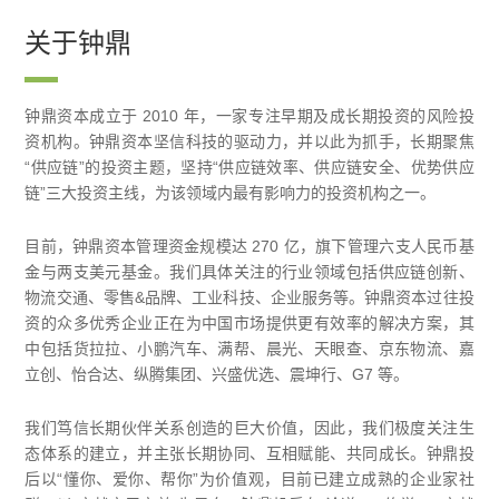
关于钟鼎
钟鼎资本成立于 2010 年，一家专注早期及成长期投资的风险投
资机构。钟鼎资本坚信科技的驱动力，并以此为抓手，长期聚焦
“供应链”的投资主题，坚持“供应链效率、供应链安全、优势供应
链”三大投资主线，为该领域内最有影响力的投资机构之一。
目前，钟鼎资本管理资金规模达 270 亿，旗下管理六支人民币基
金与两支美元基金。我们具体关注的行业领域包括供应链创新、
物流交通、零售&品牌、工业科技、企业服务等。钟鼎资本过往投
资的众多优秀企业正在为中国市场提供更有效率的解决方案，其
中包括货拉拉、小鹏汽车、满帮、晨光、天眼查、京东物流、嘉
立创、怡合达、纵腾集团、兴盛优选、震坤行、G7 等。
我们笃信长期伙伴关系创造的巨大价值，因此，我们极度关注生
态体系的建立，并主张长期协同、互相赋能、共同成长。钟鼎投
后以“懂你、爱你、帮你”为价值观，目前已建立成熟的企业家社