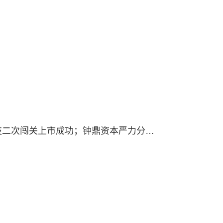
10月报|科创板首例！泰坦科技二次闯关上市成功；钟鼎资本严力分享基金组织建设体会