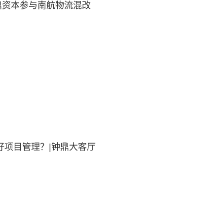
鼎资本参与南航物流混改
好项目管理？|钟鼎大客厅