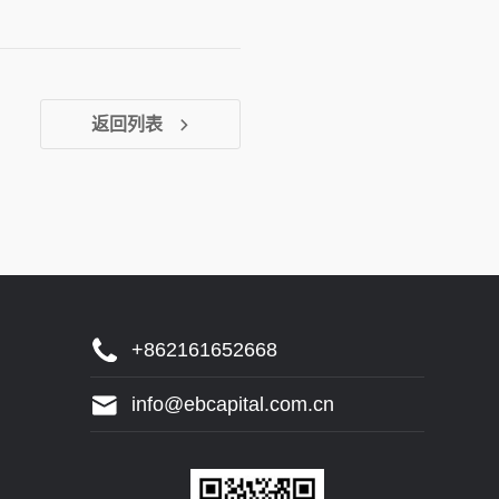
返回列表
+862161652668
info@ebcapital.com.cn