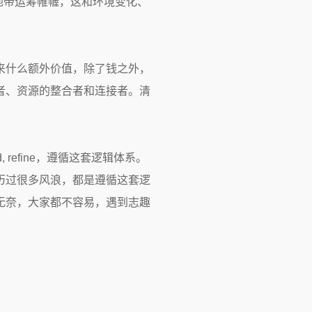
中间地带运筹帷幄，这和环境变化、
对方带来什么额外价值，除了钱之外，
者、资源的整合者和连接者。清
ild, refine，遵循这套逻辑体系。
历过很多风浪，都是遵循这套逻
无奈，大家都不容易，遇到志趣